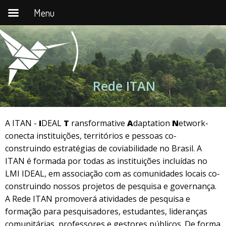
Menu
Pular
para
o
conteúdo
Rede ITAN
A ITAN -
I
DEAL
T
ransformative
A
daptation
N
etwork-
conecta instituições, territórios e pessoas co-
construindo estratégias de coviabilidade no Brasil. A
ITAN é formada por todas as instituições incluídas no
LMI IDEAL, em associação com as comunidades locais co-
construindo nossos projetos de pesquisa e governança.
A Rede ITAN promoverá atividades de pesquisa e
formação para pesquisadores, estudantes, lideranças
comunitárias, professores e gestores públicos. De forma